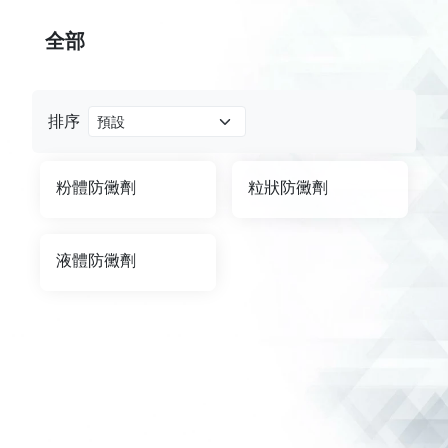
全部
排序
粉體防黴劑
粒狀防黴劑
液體防黴劑