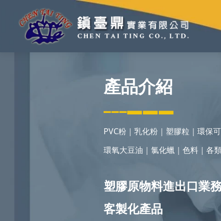
產品介紹
▂▂▂
▂▂▂
PVC粉｜乳化粉｜塑膠粒｜環保
環氧大豆油｜氯化蠟｜色料｜各
塑膠原物料進出口業
客製化產品