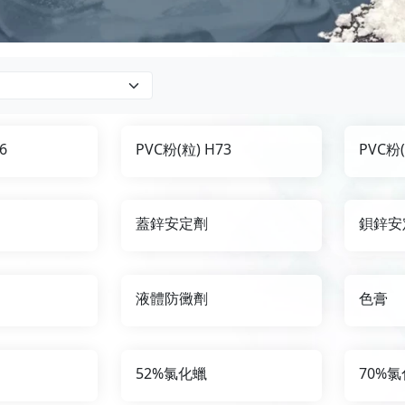
6
PVC粉(粒) H73
PVC粉(
蓋鋅安定劑
鋇鋅安
液體防黴劑
色膏
52%氯化蠟
70%