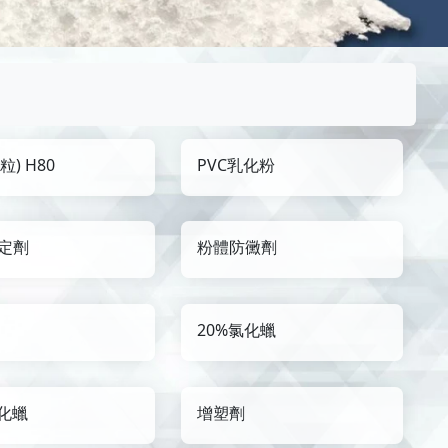
粒) H80
PVC乳化粉
定劑
粉體防黴劑
20%氯化蠟
氯化蠟
增塑劑