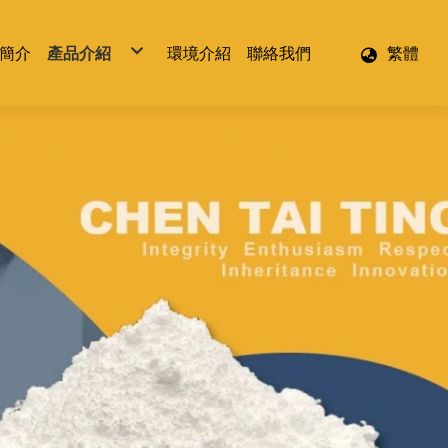
簡介
產品介紹
環境介紹
聯絡我們
繁體
PVC原料
可塑劑
安定劑
氯化蠟
色膏
防黴劑
環氧大豆油
PVC粉(粒)
乳化粉