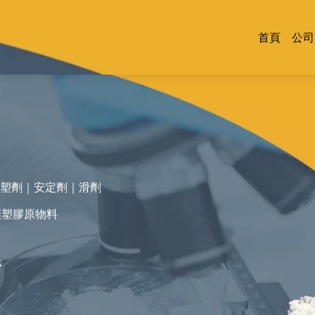
首頁
公司
可塑劑｜安定劑｜滑劑
類塑膠原物料
務