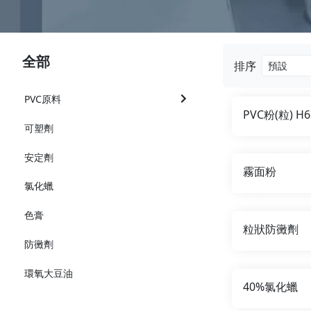
全部
排序
PVC原料
PVC粉(粒) H6
可塑劑
安定劑
霧面粉
氯化蠟
色膏
粒狀防黴劑
防黴劑
環氧大豆油
40%氯化蠟