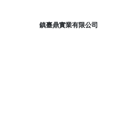
鎮臺鼎實業有限公司
台中市烏日區溪南路二段68巷368弄152號
E-MAIL：yichen.ctt@msa.hinet.net
電話：04-22636888 傳真：04-22631187
行動：0933-186199