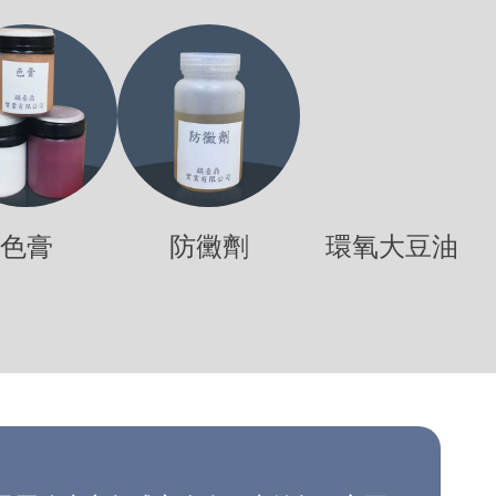
色膏
防黴劑
環氧大豆油