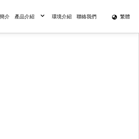
簡介
產品介紹
環境介紹
聯絡我們
繁體
PVC原料
可塑劑
安定劑
氯化蠟
色膏
防黴劑
環氧大豆油
PVC粉(粒)
乳化粉