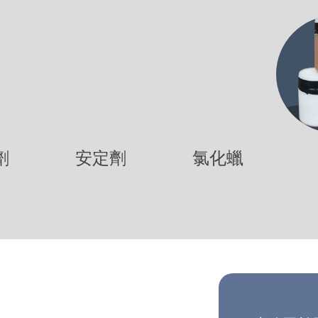
劑
安定劑
氯化蠟